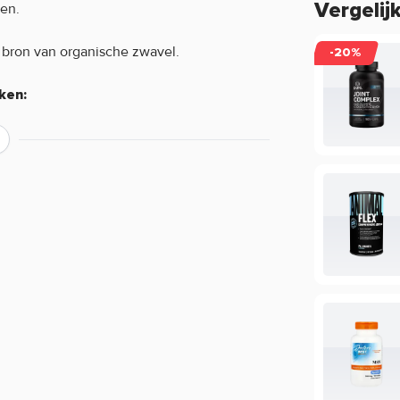
Vergelij
en.
 bron van organische zwavel.
-20%
ken:
ver de werking van een product?
ing, maar beperkt informatie geven over
ie staan in de EU database mogen vermeld
mogen we daarom veelal niet delen. Zo
cafeïne, terwijl de werking van koffie bij
oduct of wil je meer informatie over de
rvice voor een persoonlijk advies.