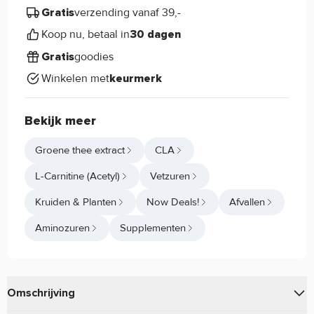
verzending vanaf 39,-
Gratis
Koop nu, betaal in
30 dagen
goodies
Gratis
Winkelen met
keurmerk
Bekijk meer
Groene thee extract
CLA
L-Carnitine (Acetyl)
Vetzuren
Kruiden & Planten
Now Deals!
Afvallen
Aminozuren
Supplementen
Omschrijving