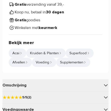
verzending vanaf 39,-
Gratis
Koop nu, betaal in
30 dagen
goodies
Gratis
Winkelen met
keurmerk
Bekijk meer
Acai
Kruiden & Planten
Superfood
Afvallen
Voeding
Supplementen
Omschrijving
van
bevat het tropische fruit Acai.
Acai 1000mg
Haya Labs
5/5
(2)
Acai 1000mg Haya Labs eigenschappen:
Voedingswaarde