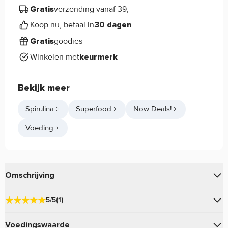
verzending vanaf 39,-
Gratis
Koop nu, betaal in
30 dagen
goodies
Gratis
Winkelen met
keurmerk
Bekijk meer
Spirulina
Superfood
Now Deals!
Voeding
Omschrijving
Spirulina Natural 500mg van Now Foods bevat 500mg
5/5
(1)
Spirulina en is rijk aan voedingsstoffen!
Voedingswaarde