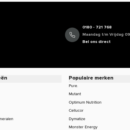
0180 - 721 768
Maandag t/m Vrijdag 09:
Bel ons direct
eën
Populaire merken
Pure.
Mutant
Optimum Nutrition
Cellucor
ineralen
Dymatize
Monster Energy