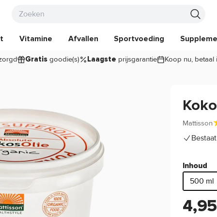
t
Vitamine
Afvallen
Sportvoeding
Suppleme
zorgd
goodie(s)
prijsgarantie
Koop nu, betaal 
Gratis
Laagste
Koko
Mattisson
Bestaat
Inhoud
500 ml
4,9