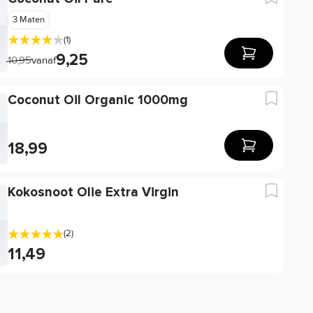
3 Maten
(1)
9,25
10,95
vanaf
Coconut Oil Organic 1000mg
18,99
Kokosnoot Olie Extra Virgin
(2)
11,49