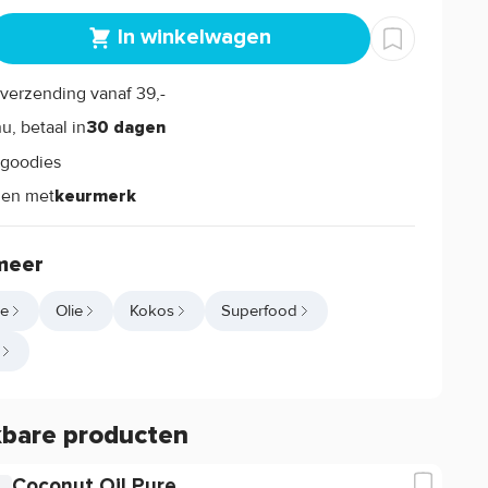
In winkelwagen
verzending vanaf 39,-
s
u, betaal in
30 dagen
goodies
s
len met
keurmerk
meer
ie
Olie
Kokos
Superfood
kbare producten
Coconut Oil Pure