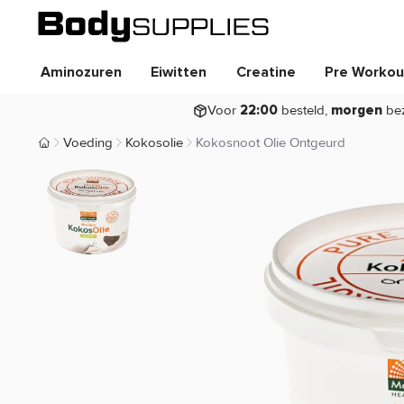
Aminozuren
Eiwitten
Creatine
Pre Workou
Voor
besteld,
be
22:00
morgen
Voeding
Kokosolie
Kokosnoot Olie Ontgeurd
Body Supplies | Sportvoeding en Supplementen