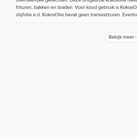
frituren, bakken en braden. Voor koud gebruik is Kokos
olijfolie e.d. KokosOlie bevat geen transvetzuren. Eventu
Waarom staat er soms weinig of geen informatie o
Helaas mogen wij tegenwoordig, door strenge EU-wetgev
Bekijk meer
de werking van producten. Alleen zogenaamde claims d
worden. Resultaten uit wetenschappelijke onderzoeken 
mogen we bijvoorbeeld niets zeggen over de werking van 
iedereen bekend is. Zijn er specifieke vragen over dit pr
werking, neem dan gerust contact op met onze klantense