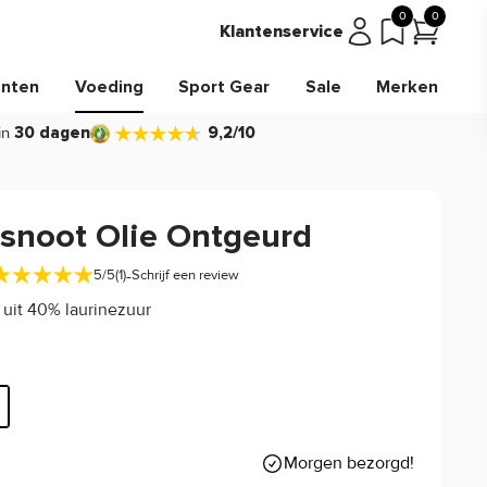
0
0
Klantenservice
nten
Voeding
Sport Gear
Sale
Merken
in
30 dagen
9,2/10
snoot Olie Ontgeurd
-
5/5
(1)
Schrijf een review
 uit 40% laurinezuur
5
Morgen bezorgd!