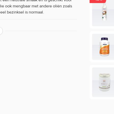
Olie ook mengbaar met andere oliën zoals
eel bezinksel is normaal.
ver de werking van een product?
ing, maar beperkt informatie geven over
ie staan in de EU database mogen vermeld
mogen we daarom veelal niet delen. Zo
cafeïne, terwijl de werking van koffie bij
oduct of wil je meer informatie over de
rvice voor een persoonlijk advies.