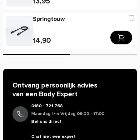
13,95
maximale lengte bedraagt 3 meter. Uitstekend te gebruiken
bij diverse trainingsvormen, zoals fitness, boksen of
Springtouw
hardlopen.
Springtouw met Teller Tunturi kenmerken:
14,90
3 meter lang
Met teller
Geschikt voor verschillende sportieve activiteiten
Ontvang persoonlijk advies
van een Body Expert
0180 - 721 768
Maandag t/m Vrijdag 09:00 - 17:00
Bel ons direct
Chat met een expert