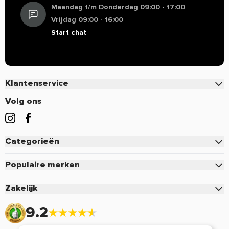
Maandag t/m Donderdag 09:00 - 17:00
Vrijdag 09:00 - 16:00
Start chat
Klantenservice
Contact
Volg ons
Veelgestelde vragen
Bestellen
Categorieën
Betalen
Eiwitten
Verzenden & Bezorgen
Populaire merken
Creatine
Retourneren of defect
Pure.
Zakelijk
Pre-Workout
Voordelen & Acties
Mutant
Zakelijk inloggen
Sportvoeding
9.2
Retour aanmelden
Optimum Nutrition
Aanmelden zakelijk account
Vitamine & Mineralen
Mijn account
Cellucor