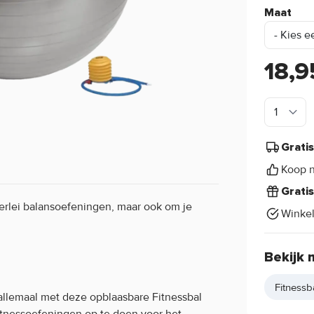
Maat
18,9
Grati
Koop n
Grati
llerlei balansoefeningen, maar ook om je
Winke
Bekijk 
Fitnessb
 allemaal met deze opblaasbare Fitnessbal
fitnessoefeningen op te doen voor het