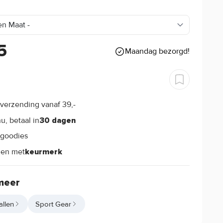
5
Maandag bezorgd!
verzending vanaf 39,-
s
u, betaal in
30 dagen
goodies
s
len met
keurmerk
meer
allen
Sport Gear