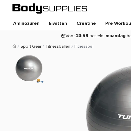
Aminozuren
Eiwitten
Creatine
Pre Workou
Voor
besteld,
be
23:59
maandag
Sport Gear
Fitnessballen
Fitnessbal
Body Supplies | Sportvoeding en Supplementen