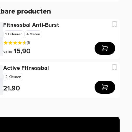
kbare producten
Fitnessbal Anti-Burst
10 Kleuren
4 Maten
(1)
15,90
vanaf
Active Fitnessbal
2 Kleuren
21,90