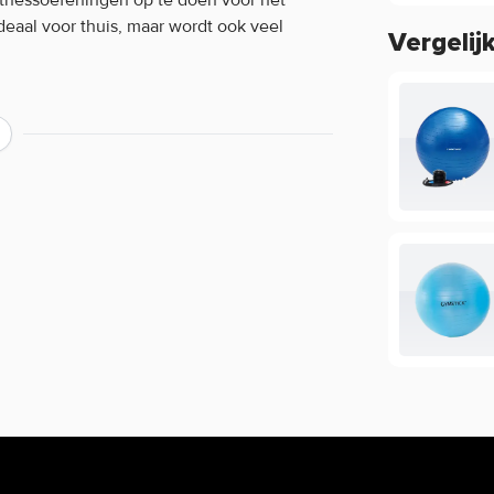
deaal voor thuis, maar wordt ook veel
Vergelij
eken, versterk je onbewust je spieren en
 pomp je zo stevig op als je zelf prettig
en diameter van 55 centimeter en de
iezen uit verschillende kleuren!