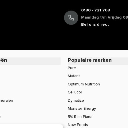
0180 - 721 768
Maandag t/m Vrijdag 09:
Bel ons direct
eën
Populaire merken
Pure.
Mutant
Optimum Nutrition
Cellucor
ineralen
Dymatize
Monster Energy
n
5% Rich Piana
Now Foods