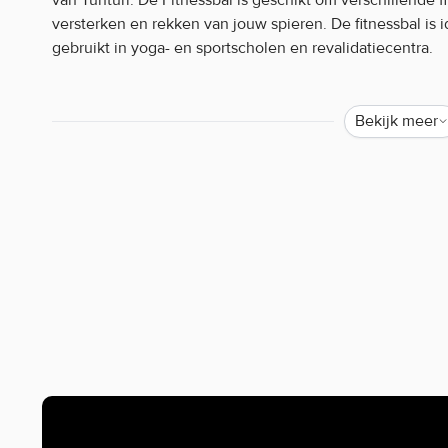
versterken en rekken van jouw spieren. De fitnessbal is i
gebruikt in yoga- en sportscholen en revalidatiecentra.
Doordat je lichaam steeds weer de juiste balans moet zo
verbeter je jouw houding. De Fitnessbal is opblaasbaar en
Bekijk meer
vindt.
Leverbaar in 4 verschillende maten. De kleinste heeft e
grootste 90 centimeter. Buiten dat kunt u ook nog eens k
Fitnessbal Tunturi kenmerken:
Opblaasbaar en lichtgewicht
Leverbaar in 4 verschillende maten
Verbetert jouw balans, kracht en coördinatie