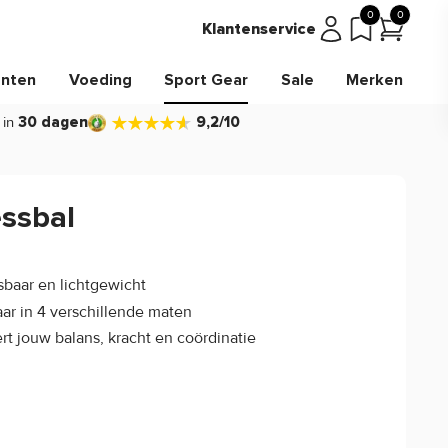
0
0
Klantenservice
nten
Voeding
Sport Gear
Sale
Merken
 in
30 dagen
9,2/10
essbal
4.7/5
(3)
baar en lichtgewicht
ar in 4 verschillende maten
rt jouw balans, kracht en coördinatie