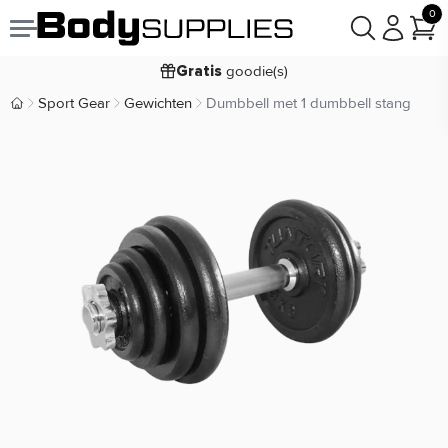
0
Voor
besteld,
bezorgd
23:59
maandag
goodie(s)
Gratis
prijsgarantie
Laagste
Sport Gear
Gewichten
Dumbbell met 1 dumbbell stang
Body Supplies | Sportvoeding en Supplementen
Koop nu, betaal in
30 dagen
9,2/10