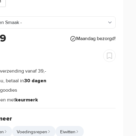
n
59
Maandag bezorgd!
verzending vanaf 39,-
s
u, betaal in
30 dagen
goodies
s
len met
keurmerk
meer
en
Voedingsrepen
Eiwitten