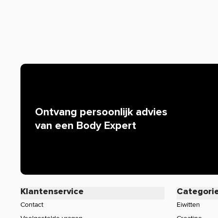
worden. Resultaten uit wetenschappelijke onderzoeken 
mogen we bijvoorbeeld niets zeggen over de werking van 
iedereen bekend is. Zijn er specifieke vragen over dit pr
werking, neem dan gerust contact op met onze klantense
Ontvang persoonlijk advies
van een Body Expert
Klantenservice
Categori
Contact
Eiwitten