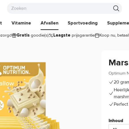
t
Vitamine
Afvallen
Sportvoeding
Suppleme
zorgd
goodie(s)
prijsgarantie
Koop nu, betaal
Gratis
Laagste
Mars
Optimum Nu
20 gram
Heerlij
marshm
Perfect
Inhoud