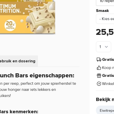
10 repe
Smaak
25,
Grati
ebruik en dosering
Koop n
unch Bars eigenschappen:
Grati
per reep, perfect om jouw spierherstel te
Winke
uw honger naar iets lekkers en
uikers!
Bekijk 
Eiwitrep
Bars kenmerken: