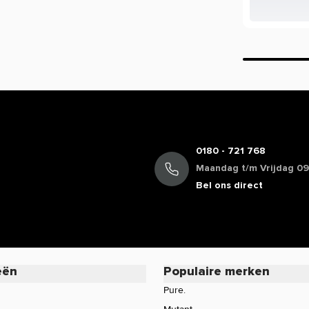
mogen we daarom veelal niet delen. Zo
cafeïne, terwijl de werking van koffie bij
oduct of wil je meer informatie over de
rvice voor een persoonlijk advies.
0180 - 721 768
Maandag t/m Vrijdag 09:
Bel ons direct
eën
Populaire merken
Pure.