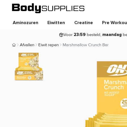
Aminozuren
Eiwitten
Creatine
Pre Workou
Voor
besteld,
be
23:59
maandag
Afvallen
Eiwit repen
Marshmallow Crunch Bar
Body Supplies | Sportvoeding en Supplementen