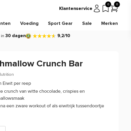
0
0
Klantenservice
nten
Voeding
Sport Gear
Sale
Merken
 in
30 dagen
9,2/10
hmallow Crunch Bar
trition
(0)
 Eiwit per reep
ke crunch van witte chocolade, crispies en
allowsmaak
 na een zware workout of als eiwitrijk tussendoortje