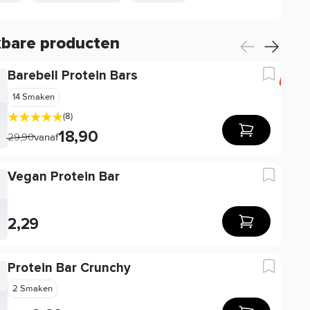
kbare producten
Barebell Protein Bars
-17
14 Smaken
(8)
18,90
29,90
vanaf
Vegan Protein Bar
2,29
Protein Bar Crunchy
2 Smaken