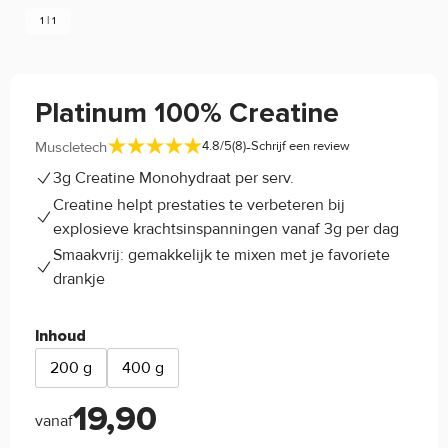
1 | 1
Platinum 100% Creatine
-
Muscletech
4.8/5
(8)
Schrijf een review
3g Creatine Monohydraat per serv.
Creatine helpt prestaties te verbeteren bij
explosieve krachtsinspanningen vanaf 3g per dag
Smaakvrij: gemakkelijk te mixen met je favoriete
drankje
Inhoud
200 g
400 g
19,90
vanaf