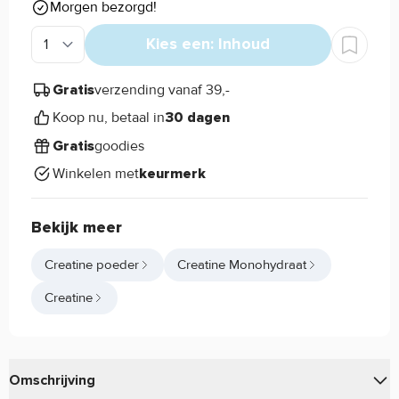
Morgen bezorgd!
Kies een: Inhoud
verzending vanaf 39,-
Gratis
Koop nu, betaal in
30 dagen
goodies
Gratis
Winkelen met
keurmerk
Bekijk meer
Creatine poeder
Creatine Monohydraat
Creatine
Omschrijving