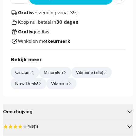
verzending vanaf 39,-
Gratis
Koop nu, betaal in
30 dagen
goodies
Gratis
Winkelen met
keurmerk
Bekijk meer
Calcium
Mineralen
Vitamine (alle)
Now Deals!
Vitamine
Omschrijving
Calcium Carbonate Powder van Now Foods bevat een hoge
4/5
(1)
dosering Calcium, wat belangrijk is voor de gezondheid van