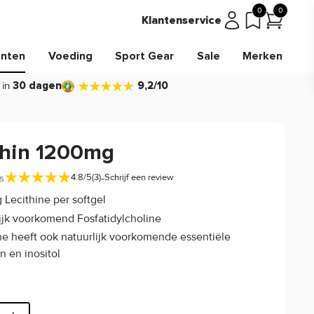
0
0
Klantenservice
nten
Voeding
Sport Gear
Sale
Merken
 in
30 dagen
9,2/10
thin 1200mg
-
s
4.8/5
(3)
Schrijf een review
Lecithine per softgel
ijk voorkomend Fosfatidylcholine
ne heeft ook natuurlijk voorkomende essentiële
n en inositol