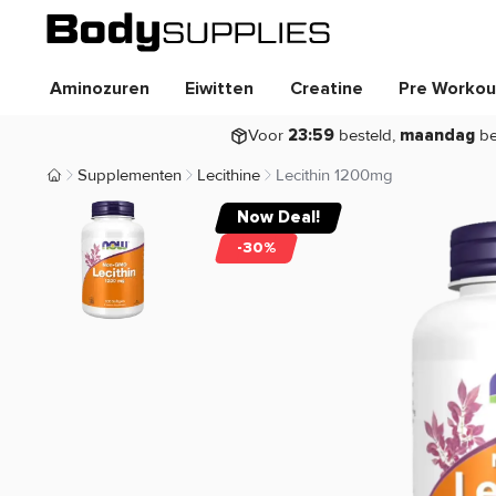
Aminozuren
Eiwitten
Creatine
Pre Workou
Voor
besteld,
be
23:59
maandag
Supplementen
Lecithine
Lecithin 1200mg
Body Supplies | Sportvoeding en Supplementen
Now Deal!
-30%