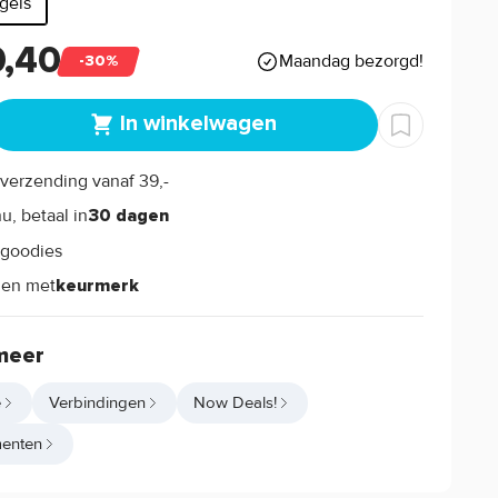
tgels
0,40
Maandag bezorgd!
-30%
In winkelwagen
verzending vanaf 39,-
s
u, betaal in
30 dagen
goodies
s
len met
keurmerk
meer
e
Verbindingen
Now Deals!
enten