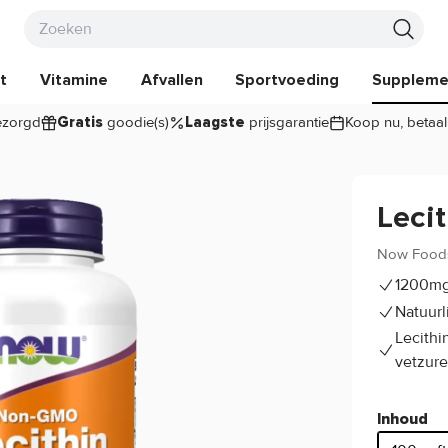
t
Vitamine
Afvallen
Sportvoeding
Suppleme
zorgd
goodie(s)
prijsgarantie
Koop nu, betaal
Gratis
Laagste
Leci
Now Food
1200mg 
Natuurl
Lecithi
vetzure
Inhoud