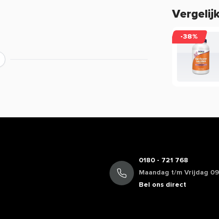
Vergelij
-38%
ver de werking van een product?
ing, maar beperkt informatie geven over
ie staan in de EU database mogen vermeld
mogen we daarom veelal niet delen. Zo
cafeïne, terwijl de werking van koffie bij
oduct of wil je meer informatie over de
rvice voor een persoonlijk advies.
0180 - 721 768
Maandag t/m Vrijdag 09:
Bel ons direct