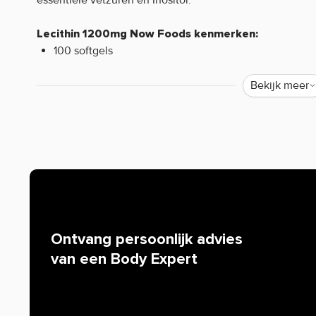
Lecithin 1200mg Now Foods kenmerken:
100 softgels
Natuurlijk voorkomend fosfatidylcholine
1200mg Lecithine per softgel
Bekijk meer
Waarom staat er soms weinig of geen informatie o
Helaas mogen wij tegenwoordig, door strenge EU-wetgev
de werking van producten. Alleen zogenaamde claims d
worden. Resultaten uit wetenschappelijke onderzoeken 
mogen we bijvoorbeeld niets zeggen over de werking van 
iedereen bekend is. Zijn er specifieke vragen over dit pr
werking, neem dan gerust contact op met onze klantense
Ontvang persoonlijk advies
van een Body Expert