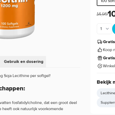
100 sof
1
14,95
Grati
Koop n
Grati
Gebruik en dosering
Winke
 Soja Lecithine per softgel!
Bekijk 
chappen:
Lecithin
tten fosfatidylcholine, dat een groot deel
Supplem
e heeft ook natuurlijk voorkomende