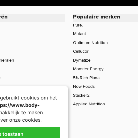
eën
Populaire merken
Pure.
Mutant
Optimum Nutrition
Cellucor
ineralen
Dymatize
Monster Energy
n
5% Rich Piana
Now Foods
Stacker2
gebruikt cookies om het
Applied Nutrition
tps://www.body-
akkelijk te maken.
ver onze cookies.
s toestaan