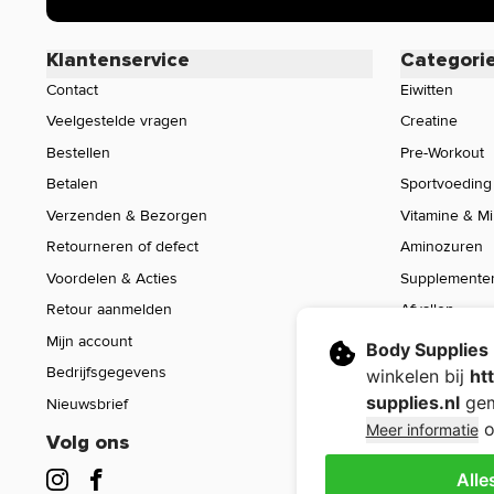
Klantenservice
Categori
Contact
Eiwitten
Veelgestelde vragen
Creatine
Bestellen
Pre-Workout
Betalen
Sportvoeding
Verzenden & Bezorgen
Vitamine & M
Retourneren of defect
Aminozuren
Voordelen & Acties
Supplemente
Retour aanmelden
Afvallen
Mijn account
Voeding
Body Supplies
Bedrijfsgegevens
Sport Gear
winkelen bij
ht
supplies.nl
gem
Nieuwsbrief
Sale
o
Meer informatie
Volg ons
Alle