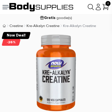
0
Voor
besteld,
bezorgd
23:59
maandag
goodie(s)
Gratis
prijsgarantie
Laagste
Creatine
Kre-Alkalyn Creatine
Kre-Alkalyn Creatine
Body Supplies | Sportvoeding en Supplementen
Koop nu, betaal in
30 dagen
Now Deal!
9,2/10
-26%