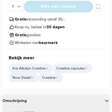
Kies een: Inhoud
verzending vanaf 39,-
Gratis
Koop nu, betaal in
30 dagen
goodies
Gratis
Winkelen met
keurmerk
Bekijk meer
Kre-Alkalyn Creatine
Creatine capsules
Now Deals!
Creatine
Omschrijving
van
is speciaal
Kre-Alkalyn Creatine
Now Foods