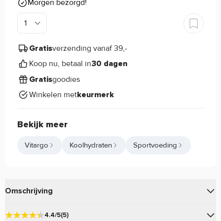
Morgen bezorgd!
verzending vanaf 39,-
Gratis
Koop nu, betaal in
30 dagen
goodies
Gratis
Winkelen met
keurmerk
Bekijk meer
Vitargo
Koolhydraten
Sportvoeding
Omschrijving
levert je naast hoogwaardige en
Vitargo Electrolyte
4.4/5
(5)