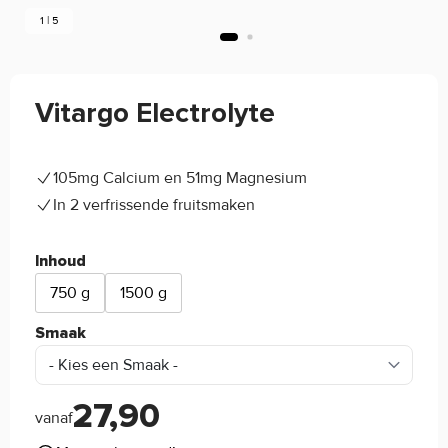
1 | 5
Vitargo Electrolyte
4.4/5
(5)
105mg Calcium en 51mg Magnesium
In 2 verfrissende fruitsmaken
Inhoud
750 g
1500 g
Smaak
27,90
vanaf