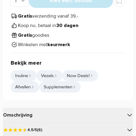
Kies een: Inhoud
verzending vanaf 39,-
Gratis
Koop nu, betaal in
30 dagen
goodies
Gratis
Winkelen met
keurmerk
Bekijk meer
Inuline
Vezels
Now Deals!
Afvallen
Supplementen
Omschrijving
Inulin Powder van Now Foods is een vezelrijke koolhydraat
4.5/5
(6)
afkomstig uit fruit, groente en kruiden.