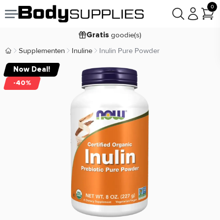
0
Voor
besteld,
bezorgd
22:00
morgen
goodie(s)
Gratis
prijsgarantie
Laagste
Supplementen
Inuline
Inulin Pure Powder
Body Supplies | Sportvoeding en Supplementen
Koop nu, betaal in
30 dagen
Now Deal!
9,2/10
-40%