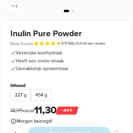
1 | 2
Inulin Pure Powder
-
Now Foods
4.5/5
(6)
Schrijf een review
Vezelrijke koolhydraat
Heeft een zoete smaak
Gemakkelijk opneembaar
Inhoud
227 g
454 g
11,30
18,95
vanaf
-40%
Morgen bezorgd!