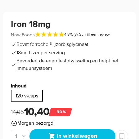
Iron 18mg
-
Now Foods
4.8/5
(3)
Schrijf een review
Bevat ferrochel® ijzerbisglycinaat
18mg IJzer per serving
Bevordert de energiestofwisseling en helpt het
immuunsysteem
Inhoud
120 v-caps
10,40
14,95
-30%
Morgen bezorgd!
In winkelwagen