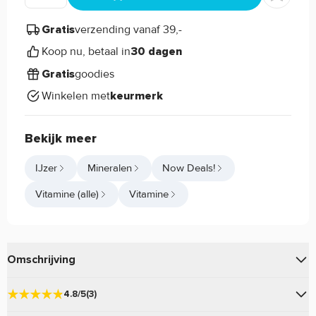
verzending vanaf 39,-
Gratis
Koop nu, betaal in
30 dagen
goodies
Gratis
Winkelen met
keurmerk
Bekijk meer
IJzer
Mineralen
Now Deals!
Vitamine (alle)
Vitamine
Omschrijving
van
bevat Ferrochel®
Iron 18mg
Now Foods
4.8/5
(3)
ijzerbisglycinaat, een essentieel mineraal met een zeer