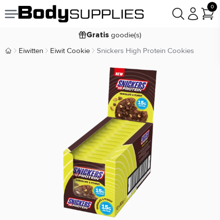
0
Voor
besteld,
bezorgd
23:59
maandag
goodie(s)
Gratis
prijsgarantie
Laagste
Eiwitten
Eiwit Cookie
Snickers High Protein Cookies
Body Supplies | Sportvoeding en Supplementen
Koop nu, betaal in
30 dagen
9,2/10