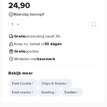
24,90
Maandag bezorgd!
verzending vanaf 39,-
Gratis
Koop nu, betaal in
30 dagen
goodies
Gratis
Winkelen met
keurmerk
Bekijk meer
Eiwit Cookie
Chips & Snacks
Eiwit snacks
Voeding
Eiwitten