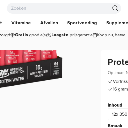
t
Vitamine
Afvallen
Sportvoeding
Suppleme
zorgd
goodie(s)
prijsgarantie
Koop nu, betaal 
Gratis
Laagste
Prot
Optimum Nu
Verfris
16 gram
Inhoud
12x 350
Smaak