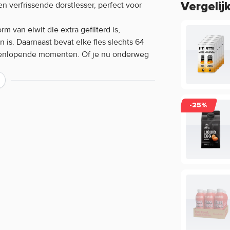
en verfrissende dorstlesser, perfect voor
Vergelij
rm van eiwit die extra gefilterd is,
is. Daarnaast bevat elke fles slechts 64
teenlopende momenten. Of je nu onderweg
t, dit drankje past eenvoudig in jouw
ken:
-25%
en:
 voor gebruik, dus geen mixen nodig.
en:
 van verschillende merken aan. Bestel je
es en profiteer van scherpe prijzen en