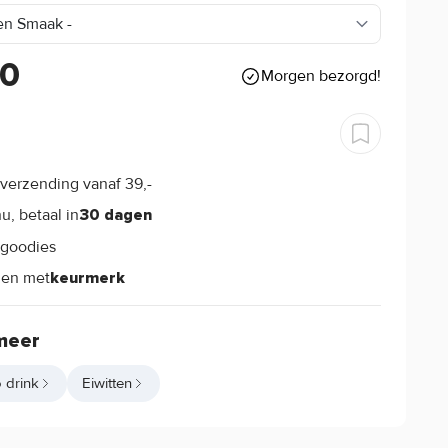
90
Morgen bezorgd!
verzending vanaf 39,-
s
u, betaal in
30 dagen
goodies
s
len met
keurmerk
meer
 drink
Eiwitten