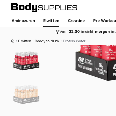
Aminozuren
Eiwitten
Creatine
Pre Workou
Voor
besteld,
be
22:00
morgen
Eiwitten
Ready to drink
Protein Water
Body Supplies | Sportvoeding en Supplementen