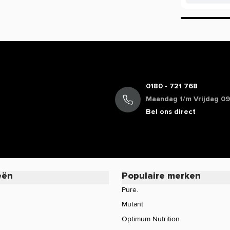
ver de werking van een product?
ing, maar beperkt informatie geven over
ie staan in de EU database mogen vermeld
mogen we daarom veelal niet delen. Zo
cafeïne, terwijl de werking van koffie bij
oduct of wil je meer informatie over de
0180 - 721 768
rvice voor een persoonlijk advies.
Maandag t/m Vrijdag 09:
Bel ons direct
eën
Populaire merken
Pure.
Mutant
Optimum Nutrition