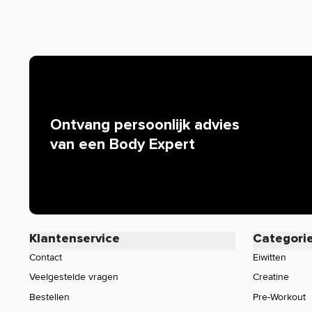
snelle levering.
Waarom staat er soms weinig of geen informatie o
Helaas mogen wij tegenwoordig, door strenge EU-wetgev
de werking van producten. Alleen zogenaamde claims d
worden. Resultaten uit wetenschappelijke onderzoeken 
mogen we bijvoorbeeld niets zeggen over de werking van 
iedereen bekend is. Zijn er specifieke vragen over dit pr
Ontvang persoonlijk advies
werking, neem dan gerust contact op met onze klantense
van een Body Expert
Klantenservice
Categori
Contact
Eiwitten
Veelgestelde vragen
Creatine
Bestellen
Pre-Workout