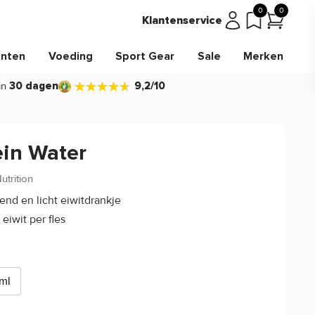
0
0
Klantenservice
nten
Voeding
Sport Gear
Sale
Merken
in
30 dagen
9,2/10
ein Water
trition
(0)
send en licht eiwitdrankje
 eiwit per fles
ml