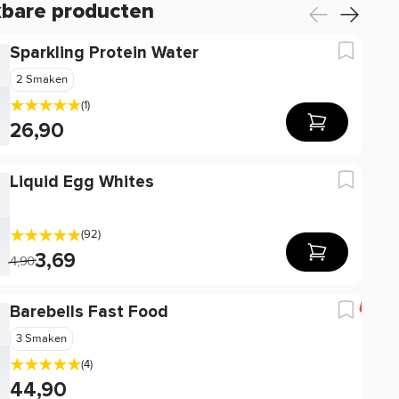
kbare producten
Sparkling Protein Water
2 Smaken
(1)
26,90
Liquid Egg Whites
(92)
3,69
4,90
-2
Barebells Fast Food
3 Smaken
(4)
44,90