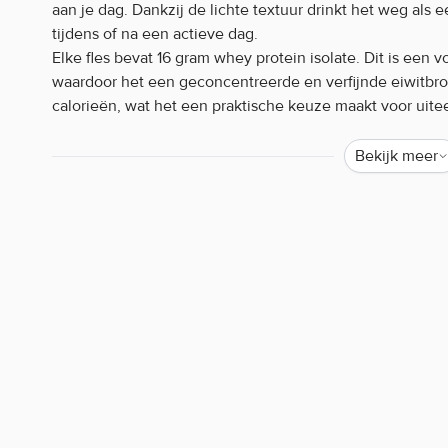
aan je dag. Dankzij de lichte textuur drinkt het weg als e
tijdens of na een actieve dag.
Elke fles bevat 16 gram whey protein isolate. Dit is een vo
waardoor het een geconcentreerde en verfijnde eiwitbron 
calorieën, wat het een praktische keuze maakt voor ui
bent, net hebt getraind of gewoon iets verfrissends zoek
routine.
Bekijk meer
Optimum Nutrition Protein Water kenmer
Verfrissend en licht eiwitdrankje
16 gram eiwit per fles
Slechts 64 calorieën
Handig voor onderweg
Optimum Nutrition Protein Water gebruik
Goed gekoeld drinken voor de beste smaak. Direct klaar
Optimum Nutrition Protein Water bestell
Body Supplies biedt een breed assortiment supplementen
supplementen van o.a. Optimum Nutrition bij Body Suppli