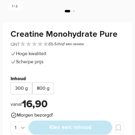
1 | 2
Creatine Monohydrate Pure
-
QNT
(0)
Schrijf een review
Hoge kwaliteit
Scherpe prijs
Inhoud
300 g
800 g
16,90
vanaf
Morgen bezorgd!
Kies een: Inhoud