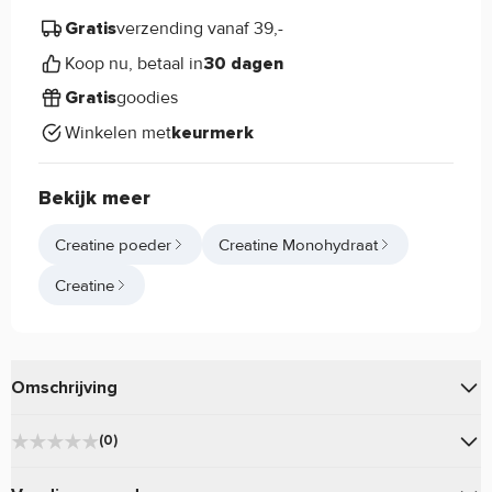
verzending vanaf 39,-
Gratis
Koop nu, betaal in
30 dagen
goodies
Gratis
Winkelen met
keurmerk
Bekijk meer
Creatine poeder
Creatine Monohydraat
Creatine
Omschrijving
van
bevat Creatine
Creatine Monohydrate Pure
QNT
(0)
Monohydraat van hoge kwaliteit voor een scherpe prijs!
★
★
★
★
★
.
0