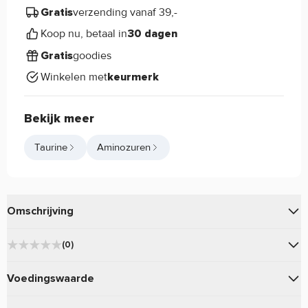
verzending vanaf 39,-
Gratis
Koop nu, betaal in
30 dagen
goodies
Gratis
Winkelen met
keurmerk
Bekijk meer
Taurine
Aminozuren
Omschrijving
Ontdek de kracht van
– een essentieel aminozuur
Taurine
(0)
die je helpt om je trainingsdoelen te bereiken.
★
★
★
★
★
0
Voedingswaarde
Taurine eigenschappen:
★
★
★
★
★
0
★
★
★
★
★
Gebruik