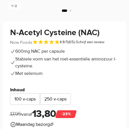
1 | 2
N-Acetyl Cysteine (NAC)
-
Now Foods
4.8/5
(65)
Schrijf een review
600mg NAC per capsule
Stabiele vorm van het niet-essentiële aminozuur l-
cysteïne.
Met selenium
Inhoud
100 v-caps
250 v-caps
13,80
17,95
vanaf
-23%
Maandag bezorgd!