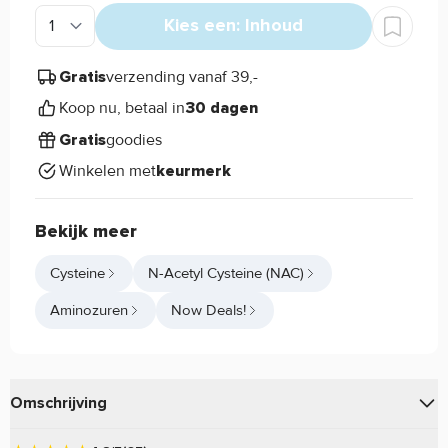
Kies een: Inhoud
verzending vanaf 39,-
Gratis
Koop nu, betaal in
30 dagen
goodies
Gratis
Winkelen met
keurmerk
Bekijk meer
Cysteine
N-Acetyl Cysteine (NAC)
Aminozuren
Now Deals!
Omschrijving
van
is een stabiele
N-Acetyl Cysteine (NAC)
Now Foods