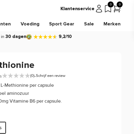
0
0
Klantenservice
nten
Voeding
Sport Gear
Sale
Merken
 in
30 dagen
9,2/10
thionine
-
s
(0)
Schrijf een review
L-Methionine per capsule
eel aminozuur
0mg Vitamine B6 per capsule.
s