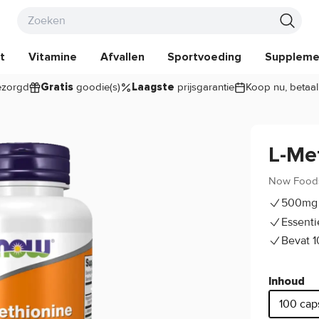
t
Vitamine
Afvallen
Sportvoeding
Suppleme
zorgd
goodie(s)
prijsgarantie
Koop nu, betaal
Gratis
Laagste
L-Me
Now Food
500mg 
Essenti
Bevat 1
Inhoud
100 cap