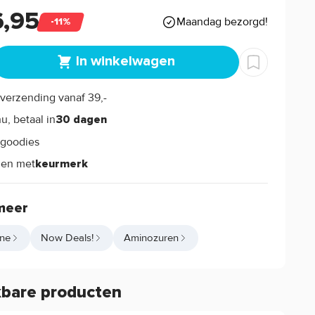
6,95
Maandag bezorgd!
-11%
In winkelwagen
verzending vanaf 39,-
s
u, betaal in
30 dagen
goodies
s
len met
keurmerk
meer
ine
Now Deals!
Aminozuren
kbare producten