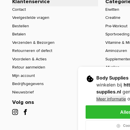
Klantenservice
Categori
Contact
Eiwitten
Veelgestelde vragen
Creatine
Bestellen
Pre-Workout
Betalen
Sportvoeding
Verzenden & Bezorgen
Vitamine & M
Retourneren of defect
Aminozuren
Voordelen & Acties
Supplemente
Retour aanmelden
Afvallen
Mijn account
Voeding
Body Supplies
Bedrijfsgegevens
Sport Gear
winkelen bij
ht
supplies.nl
gem
Nieuwsbrief
Sale
o
Meer informatie
Volg ons
Alle
Cook