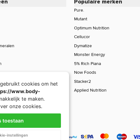
eën
Populaire merken
Pure.
Mutant
Optimum Nutrition
Cellucor
ineralen
Dymatize
Monster Energy
n
5% Rich Piana
Now Foods
Stacker2
gebruikt cookies om het
Applied Nutrition
tps://www.body-
akkelijk te maken.
ver onze cookies.
s toestaan
L-Methionine
ie-instellingen
100 caps
In w
Inhoud: