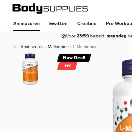
Aminozuren
Eiwitten
Creatine
Pre Workou
Voor
besteld,
be
23:59
maandag
Aminozuren
Methionine
L-Methionine
Body Supplies | Sportvoeding en Supplementen
Now Deal!
-11%