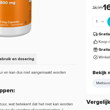
1
18,95
Grati
Koop n
Grati
Winke
ebruik en dosering
ur en kan dus niet aangemaakt worden
Bekijk 
Methion
ppen:
Vergelij
ozuur, wat betekent dat het niet kan worden
n via de voeding of supplementen. L-