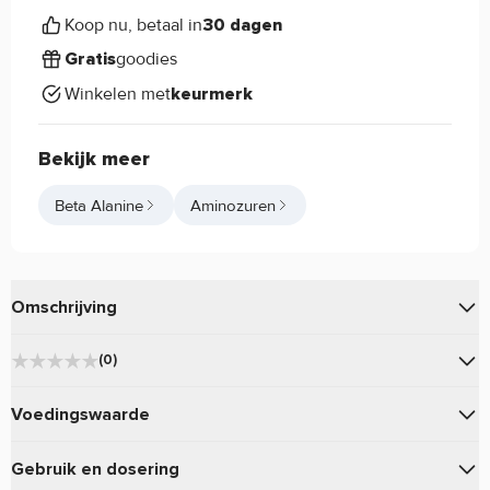
Koop nu, betaal in
30 dagen
goodies
Gratis
Winkelen met
keurmerk
Bekijk meer
Beta Alanine
Aminozuren
Omschrijving
100% pure beta-alanine zonder onnodige toevoegingen.
(0)
Ontdek
Dedicated Beta-Alanine.
★
★
★
★
★
0
Voedingswaarde
★
★
★
★
★
0
★
★
★
★
★
Gebruik
Dedicated Beta-Alanine
0
Gebruik en dosering
★
★
★
★
★
1 Maatschep (5g) (1Maatschep)
Dosering:
0