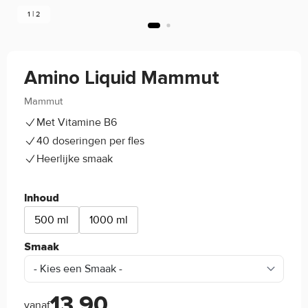
1 | 2
Amino Liquid Mammut
Mammut
4.8/5
(3)
Met Vitamine B6
40 doseringen per fles
Heerlijke smaak
Inhoud
500 ml
1000 ml
Smaak
13,90
vanaf