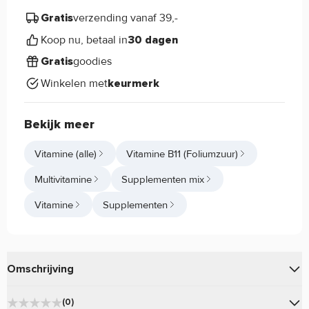
verzending vanaf 39,-
Gratis
Koop nu, betaal in
30 dagen
goodies
Gratis
Winkelen met
keurmerk
Bekijk meer
Vitamine (alle)
Vitamine B11 (Foliumzuur)
Multivitamine
Supplementen mix
Vitamine
Supplementen
Omschrijving
is een complete
Pure. Prenatal Multi Complex
(0)