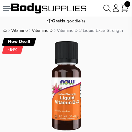
0
Voor
besteld,
bezorgd
22:00
morgen
goodie(s)
Gratis
prijsgarantie
Laagste
Vitamine
Vitamine D
Vitamine D-3 Liquid Extra Strength
Body Supplies | Sportvoeding en Supplementen
Koop nu, betaal in
30 dagen
Now Deal!
9,2/10
-31%