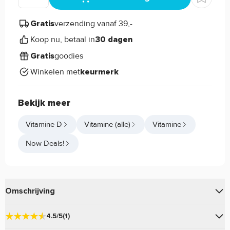
verzending vanaf 39,-
Gratis
Koop nu, betaal in
30 dagen
goodies
Gratis
Winkelen met
keurmerk
Bekijk meer
Vitamine D
Vitamine (alle)
Vitamine
Now Deals!
Omschrijving
van
zijn
Vitamine D-3 Liquid Extra Strength
Now Foods
4.5/5
(1)
vloeibare Vitamine D druppels en elke druppel bevat 1000