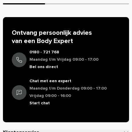
Goed product
Inhoud 800ml
Goed product. Net zoals afgebeeld. Lekt niet. Ik
gebruik niet de bal die erin zit maar werkt zo ook
prima. Was ook wel met de hand af
Ontvang persoonlijk advies
van een Body Expert
0180 - 721 768
Maandag t/m Vrijdag 09:00 - 17:00
Bel ons direct
Chat met een expert
Maandag t/m Donderdag 09:00 - 17:00
Vrijdag 09:00 - 16:00
Start chat