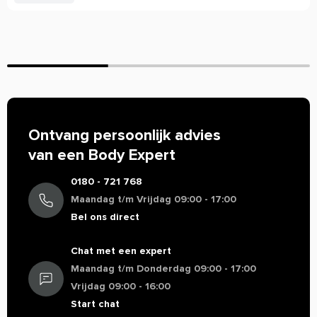
Miss Phil
Feb 24 2022
Prima shakebeker voor weinig geld
De beker is handig in gebruik. Geen klontjes, goed
geschud en lekt niet. We hebben er ondertussen al 4!
Ontvang persoonlijk advies
Lucilla Van der Vorst
Jan 24 2021
van een Body Expert
0180 - 721 768
Klein, maar fijn!
Maandag t/m Vrijdag 09:00 - 17:00
Deze shakebeker heeft een fijn klein formaat (500ml)
Bel ons direct
en is daardoor makkelijk mee te nemen in je tas.
Handig in gebruik, geen klontjes. Snelle bezorging!
Chat met een expert
Maandag t/m Donderdag 09:00 - 17:00
Vrijdag 09:00 - 16:00
Start chat