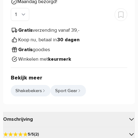
Maandag bezorgd!
verzending vanaf 39,-
Gratis
Koop nu, betaal in
30 dagen
goodies
Gratis
Winkelen met
keurmerk
Bekijk meer
Shakebekers
Sport Gear
Omschrijving
De
is de ideale shakebeker om jouw
SmartShake Slim
5/5
(2)