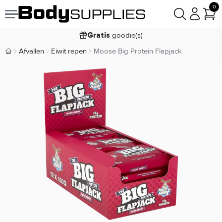
0
Voor
besteld,
bezorgd
22:00
morgen
goodie(s)
Gratis
prijsgarantie
Laagste
Afvallen
Eiwit repen
Moose Big Protein Flapjack
Body Supplies | Sportvoeding en Supplementen
Koop nu, betaal in
30 dagen
9,2/10