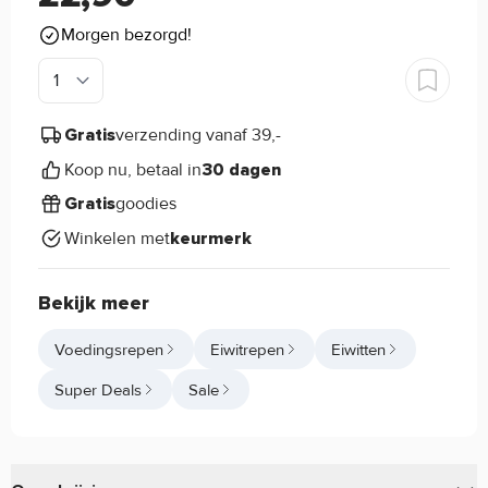
Morgen bezorgd!
verzending vanaf 39,-
Gratis
Koop nu, betaal in
30 dagen
goodies
Gratis
Winkelen met
keurmerk
Bekijk meer
Voedingsrepen
Eiwitrepen
Eiwitten
Super Deals
Sale