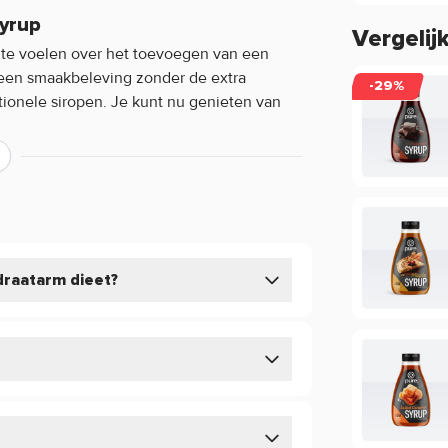
Syrup
Vergelij
g te voelen over het toevoegen van een
t een smaakbeleving zonder de extra
-29%
tionele siropen. Je kunt nu genieten van
sen te hoeven sluiten.
ng toe aan je favoriete gerechten en
es en meer.
draatarm dieet?
w Carb Syrup
k ontzettend veelzijdig. Gebruik het als
voor een kick, of voeg het toe aan je
 zijn eindeloos!