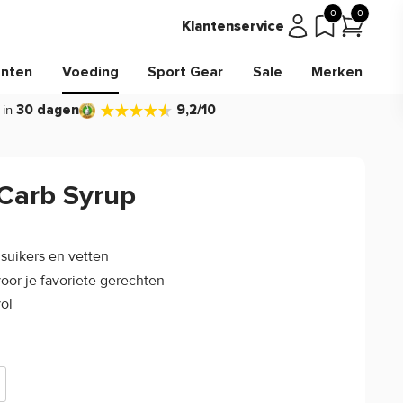
0
0
Klantenservice
nten
Voeding
Sport Gear
Sale
Merken
 in
30 dagen
9,2/10
Carb Syrup
4.6/5
(22)
 suikers en vetten
voor je favoriete gerechten
ol