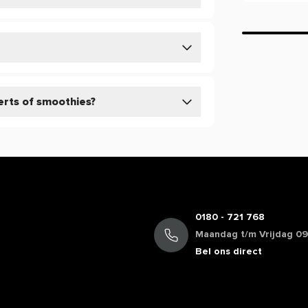
yrup? Verrijk je maaltijden en drankjes met
der schuldgevoel. Bekijk ook de Pure.
ver de werking van een product?
erts of smoothies?
ing, maar beperkt informatie geven over
ie staan in de EU database mogen vermeld
mogen we daarom veelal niet delen. Zo
cafeïne, terwijl de werking van koffie bij
oduct of wil je meer informatie over de
rvice voor een persoonlijk advies.
0180 - 721 768
Maandag t/m Vrijdag 09:
Bel ons direct