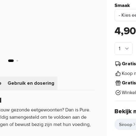
Smaak
4,9
Grati
Koop n
e
Gebruik en dosering
Grati
Winke
l
j jouw gezonde eetgewoonten? Dan is Pure.
Bekijk 
uldig samengesteld om te voldoen aan de
gen of bewust bezig zijn met hun voeding,
Siroop