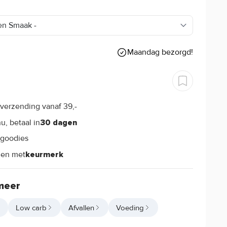
0
Maandag bezorgd!
verzending vanaf 39,-
s
u, betaal in
30 dagen
goodies
s
len met
keurmerk
meer
Low carb
Afvallen
Voeding