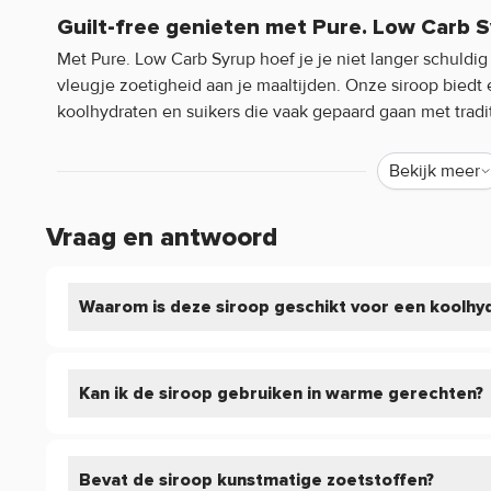
Guilt-free genieten met Pure. Low Carb 
Met Pure. Low Carb Syrup hoef je je niet langer schuldi
vleugje zoetigheid aan je maaltijden. Onze siroop bied
koolhydraten en suikers die vaak gepaard gaan met tradi
bijvoorbeeld de smaak Salted Caramel zonder compromis
Bekijk meer
Eigenschappen Pure. Low Carb Syrup
Met Pure. Low Carb Syrup voeg je een heerlijke toevoegi
Vraag en antwoord
drankjes, zoals pannenkoeken, wafels, yoghurt, smoothi
Laag in koolhydraten (4 kcal per gram)
Laag in vetten en suikers
Waarom is deze siroop geschikt voor een koolhy
Heerlijke smaak
Veelzijdigheid in je keuken met Pure. Lo
Kan ik de siroop gebruiken in warme gerechten?
Pure. Low Carb Syrup is niet alleen overheerlijk, maar oo
topping op je favoriete desserts, roer het door je koffie 
bakcreaties voor een smaakvolle twist. De mogelijkheden
Bevat de siroop kunstmatige zoetstoffen?