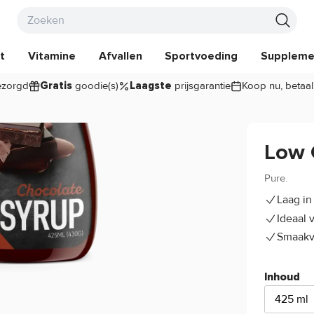
t
Vitamine
Afvallen
Sportvoeding
Suppleme
zorgd
goodie(s)
prijsgarantie
Koop nu, betaal
Gratis
Laagste
Low 
Pure.
Laag in
Ideaal 
Smaakv
Inhoud
425 ml