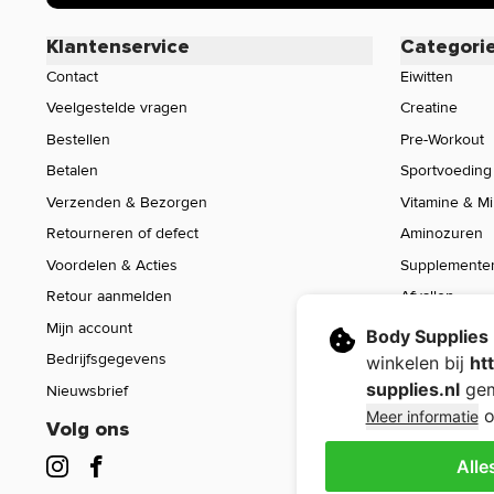
Klantenservice
Categori
Contact
Eiwitten
Veelgestelde vragen
Creatine
Bestellen
Pre-Workout
Betalen
Sportvoeding
Verzenden & Bezorgen
Vitamine & M
Retourneren of defect
Aminozuren
Voordelen & Acties
Supplemente
Retour aanmelden
Afvallen
Mijn account
Voeding
Body Supplies
Bedrijfsgegevens
Sport Gear
winkelen bij
ht
supplies.nl
gem
Nieuwsbrief
Sale
o
Meer informatie
Volg ons
Alle