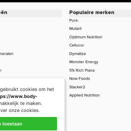
eën
Populaire merken
Pure.
Mutant
Optimum Nutrition
Cellucor
ineralen
Dymatize
Monster Energy
n
5% Rich Piana
Now Foods
Stacker2
gebruikt cookies om het
Applied Nutrition
tps://www.body-
akkelijk te maken.
ver onze cookies.
s toestaan