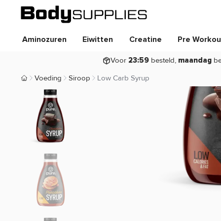
Aminozuren
Eiwitten
Creatine
Pre Workou
Voor
besteld,
be
23:59
maandag
Voeding
Siroop
Low Carb Syrup
Body Supplies | Sportvoeding en Supplementen