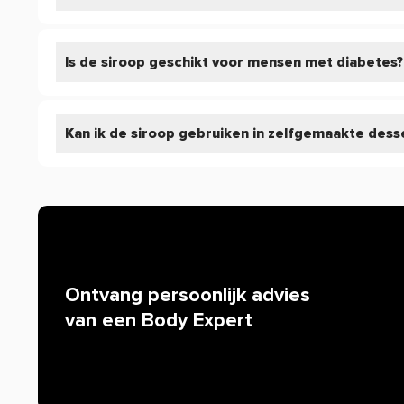
Pure. Low Carb Syrup bestellen?
Ben je klaar om jezelf te verrassen met Pure. Low Carb S
onze siroop en ontdek een nieuwe wereld van smaak zon
Is de siroop geschikt voor mensen met diabetes?
Low Carb Sauce voor nog meer variatie!
Waarom staat er soms weinig of geen informatie o
Kan ik de siroop gebruiken in zelfgemaakte dess
Helaas mogen wij tegenwoordig, door strenge EU-wetgev
de werking van producten. Alleen zogenaamde claims d
worden. Resultaten uit wetenschappelijke onderzoeken 
mogen we bijvoorbeeld niets zeggen over de werking van 
iedereen bekend is. Zijn er specifieke vragen over dit pr
werking, neem dan gerust contact op met onze klantense
Ontvang persoonlijk advies
van een Body Expert