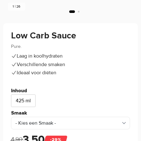
1 | 26
Low Carb Sauce
Pure.
4.8/5
(37)
Laag in koolhydraten
Verschillende smaken
Ideaal voor diëten
Inhoud
425 ml
Smaak
3,50
4,90
-29%