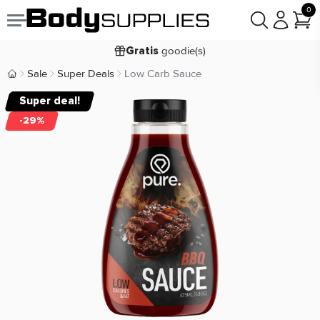
0
Voor
besteld,
bezorgd
22:00
morgen
goodie(s)
Gratis
prijsgarantie
Laagste
Sale
Super Deals
Low Carb Sauce
Body Supplies | Sportvoeding en Supplementen
Koop nu, betaal in
30 dagen
Super deal!
9,2/10
-29%