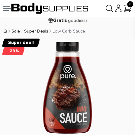
Voor
besteld,
bezorgd
22:00
morgen
0
goodie(s)
Gratis
prijsgarantie
Laagste
Koop nu, betaal in
Sale
Super Deals
Low Carb Sauce
30 dagen
Body Supplies | Sportvoeding en Supplementen
9,2/10
Super deal!
-29%