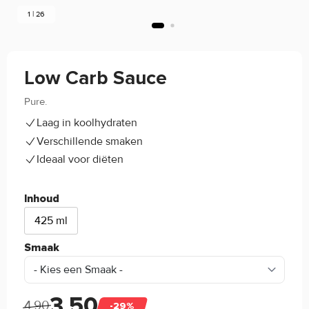
1 | 26
Low Carb Sauce
Pure.
4.8/5
(37)
Laag in koolhydraten
Verschillende smaken
Ideaal voor diëten
Inhoud
425 ml
Smaak
3,50
4,90
-29%