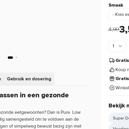
Smaak
3
4,90
Grati
Koop n
e
Gebruik en dosering
Grati
Winke
passen in een gezonde
Bekijk 
 gezonde eetgewoonten? Dan is Pure. Low
Super D
dig samengesteld om te voldoen aan de
gen of simpelweg bewust bezig zijn met
Voeding