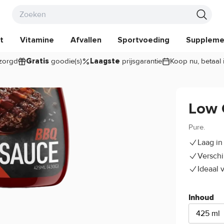
t
Vitamine
Afvallen
Sportvoeding
Suppleme
zorgd
goodie(s)
prijsgarantie
Koop nu, betaal 
Gratis
Laagste
Low 
Pure.
Laag in
Versch
Ideaal 
Inhoud
425 ml