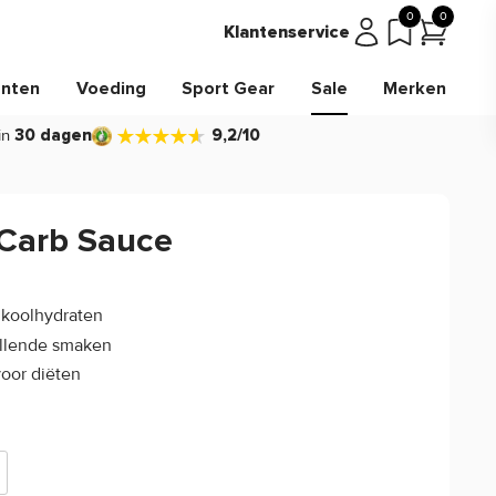
0
0
Klantenservice
nten
Voeding
Sport Gear
Sale
Merken
in
30 dagen
9,2/10
Carb Sauce
4.8/5
(37)
 koolhydraten
illende smaken
voor diëten