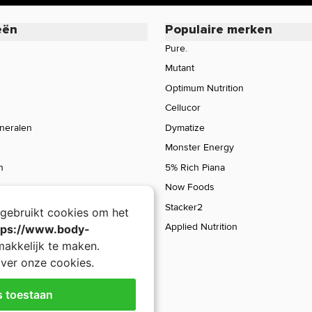
eën
Populaire merken
Pure.
Mutant
Optimum Nutrition
Cellucor
ineralen
Dymatize
Monster Energy
n
5% Rich Piana
Now Foods
Stacker2
gebruikt cookies om het
Applied Nutrition
tps://www.body-
akkelijk te maken.
ver onze cookies.
s toestaan