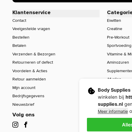
Klantenservice
Categori
Contact
Eiwitten
Veelgestelde vragen
Creatine
Bestellen
Pre-Workout
Betalen
Sportvoeding
Verzenden & Bezorgen
Vitamine & M
Retourneren of defect
Aminozuren
Voordelen & Acties
Supplemente
Retour aanmelden
Afvallen
Mijn account
Voeding
Body Supplies
Bedrijfsgegevens
Sport Gear
winkelen bij
ht
supplies.nl
gem
Nieuwsbrief
Sale
o
Meer informatie
Volg ons
Alle