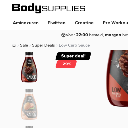
Aminozuren
Eiwitten
Creatine
Pre Workou
Voor
besteld,
be
22:00
morgen
Sale
Super Deals
Low Carb Sauce
Body Supplies | Sportvoeding en Supplementen
Super deal!
-29%