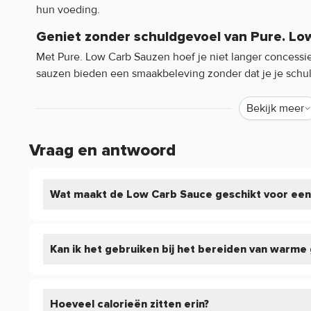
hun voeding.
Geniet zonder schuldgevoel van Pure. Lo
Met Pure. Low Carb Sauzen hoef je niet langer concessi
sauzen bieden een smaakbeleving zonder dat je je schuld
voedingskeuzes. Ze zijn gemaakt met hoogwaardige ingre
vetten!
Bekijk meer
Veelzijdigheid op je bord door de sauzen 
Vraag en antwoord
Pure. Low Carb Sauce is verkrijgbaar in vijf heerlijke en 
gebruiken als dipsaus, dressing, marinade of als finishin
sauzen voegen een onweerstaanbare smaak toe aan elke 
Wat maakt de Low Carb Sauce geschikt voor een
groenten tot vlees, vis en vegetarische gerechten, met P
weer een smaakvolle ervaring.
Kan ik het gebruiken bij het bereiden van warme
Eigenschappen Pure. Low Carb Sauce
Laag in koolhydraten (ongeveer 2,5 kcal per gram).
Heerlijke en veelzijdige smaken
Hoeveel calorieën zitten erin?