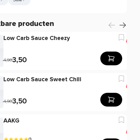
kbare producten
Low Carb Sauce Cheezy
-11
3,50
4,90
Low Carb Sauce Sweet Chili
-10
3,50
4,90
AAKG
-13
(1)