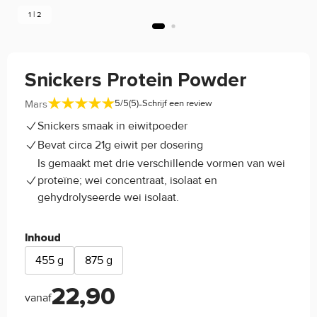
1 | 2
Snickers Protein Powder
-
Mars
5/5
(5)
Schrijf een review
Snickers smaak in eiwitpoeder
Bevat circa 21g eiwit per dosering
Is gemaakt met drie verschillende vormen van wei
proteïne; wei concentraat, isolaat en
gehydrolyseerde wei isolaat.
Inhoud
455 g
875 g
22,90
vanaf