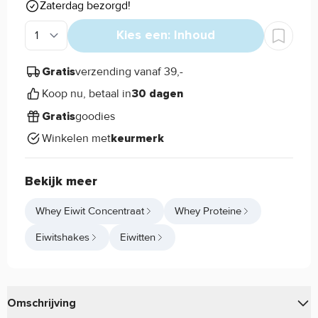
Zaterdag bezorgd!
Kies een: Inhoud
verzending vanaf 39,-
Gratis
Koop nu, betaal in
30 dagen
goodies
Gratis
Winkelen met
keurmerk
Bekijk meer
Whey Eiwit Concentraat
Whey Proteine
Eiwitshakes
Eiwitten
Omschrijving