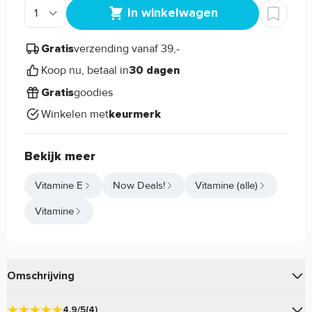
In winkelwagen
verzending vanaf 39,-
Gratis
Koop nu, betaal in
30 dagen
goodies
Gratis
Winkelen met
keurmerk
Bekijk meer
Vitamine E
Now Deals!
Vitamine (alle)
Vitamine
Omschrijving
Vitamine E 400IU Mixed Tocopherols with Selenium van Now
4.9/5
(4)