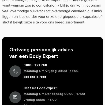
want waarom zou je een calorierijk blikje drinken met enorm
veel overbodige suikers? Laat overbodige calorieën dus links
liggen en kies eerder voor onze energiepoeders, capsules of
shots! Bekijk onze site voor ons breed assortiment!
Ontvang persoonlijk advies
van een Body Expert
0180 - 721 768
Maandag t/m Vrijdag 09:00 - 17:00
Bel ons direct
Chat met een expert
Maandag t/m Donderdag 09:00 - 17:00
Vrijdag 09:00 - 16:00