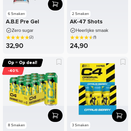
6 Smaken
2 Smaken
A.B.E Pre Gel
AK-47 Shots
Zero sugar
Heerlijke smaak
(2)
(1)
32,90
24,90
Op = Op deal!
-40%
8 Smaken
3 Smaken