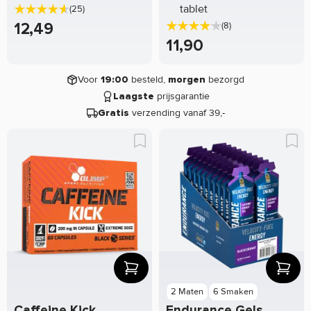
tablet
(25)
12,49
(8)
11,90
Voor
besteld,
bezorgd
19:00
morgen
prijsgarantie
Laagste
verzending vanaf 39,-
Gratis
2 Maten
6 Smaken
Caffeine Kick
Endurance Gels