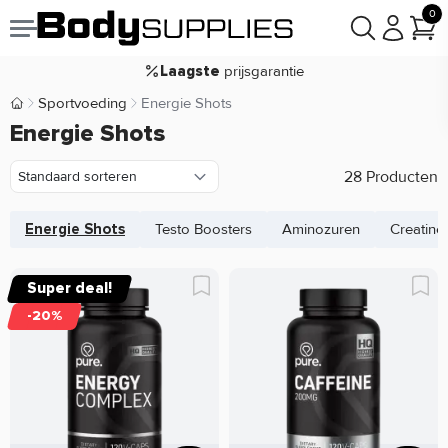
Voor
besteld,
bezorgd
19:00
morgen
0
goodie(s)
Gratis
prijsgarantie
Laagste
Koop nu, betaal in
30 dagen
Sportvoeding
Energie Shots
Body Supplies | Sportvoeding en Supplementen
Energie Shots
9,2/10
28 Producten
Energie Shots
Testo Boosters
Aminozuren
Creatine
Super deal!
-20%