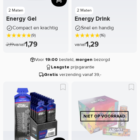
2 Maten
2 Maten
Energy Gel
Energy Drink
Compact en krachtig
Snel en handig
(9)
(16)
1,79
1,29
2,19
vanaf
vanaf
Voor
besteld,
bezorgd
19:00
morgen
prijsgarantie
Laagste
verzending vanaf 39,-
Gratis