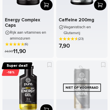
Energy Complex
Caffeine 200mg
Caps
Veganistisch en
Rijk aan vitamines en
Glutenvrij
aminozuren
(23)
(6)
7,90
11,90
14,90
Super deal!
-18%