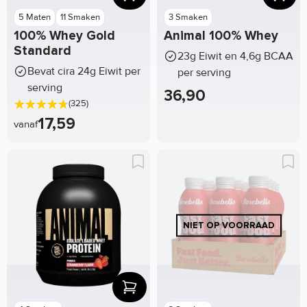
5 Maten
11 Smaken
3 Smaken
100% Whey Gold
Animal 100% Whey
Standard
23g Eiwit en 4,6g BCAA
Bevat cira 24g Eiwit per
per serving
serving
36,90
(325)
17,59
vanaf