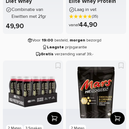
Diet Whey
Elite Whey Protein
Combinatie van
Laag in vet
Eiwitten met 21gr
(35)
44,90
49,90
vanaf
Voor
besteld,
bezorgd
19:00
morgen
prijsgarantie
Laagste
verzending vanaf 39,-
Gratis
2 Maten
3 Smaken
2 Maten