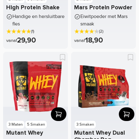
High Protein Shake
Mars Protein Powder
Handige en hersluitbare
Eiwitpoeder met Mars
fles
smaak
(1)
(2)
29,90
18,90
vanaf
vanaf
3 Maten
5 Smaken
3 Smaken
Mutant Whey
Mutant Whey Dual