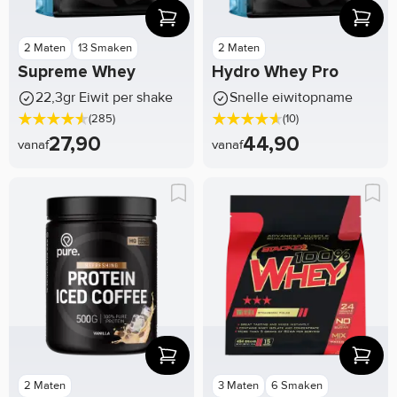
2 Maten
13 Smaken
2 Maten
Supreme Whey
Hydro Whey Pro
22,3gr Eiwit per shake
Snelle eiwitopname
(285)
(10)
27,90
44,90
vanaf
vanaf
2 Maten
3 Maten
6 Smaken