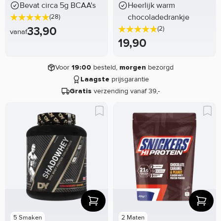
Bevat circa 5g BCAA's
Heerlijk warm
chocoladedrankje
(28)
33,90
(2)
vanaf
19,90
Voor
besteld,
bezorgd
19:00
morgen
prijsgarantie
Laagste
verzending vanaf 39,-
Gratis
5 Smaken
2 Maten