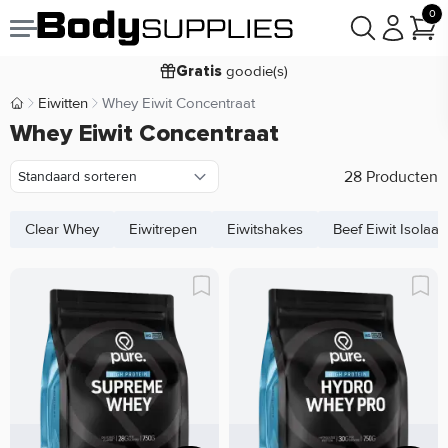
0
Voor
besteld,
bezorgd
19:00
morgen
goodie(s)
Gratis
prijsgarantie
Laagste
Eiwitten
Whey Eiwit Concentraat
Body Supplies | Sportvoeding en Supplementen
Koop nu, betaal in
Whey Eiwit Concentraat
30 dagen
9,2/10
28 Producten
Clear Whey
Eiwitrepen
Eiwitshakes
Beef Eiwit Isolaat