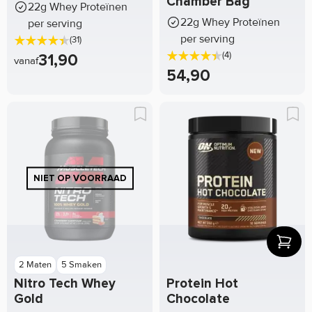
Chamber Bag
22g Whey Proteïnen
22g Whey Proteïnen
per serving
per serving
(31)
(4)
31,90
vanaf
54,90
2 Maten
5 Smaken
Nitro Tech Whey
Protein Hot
Gold
Chocolate