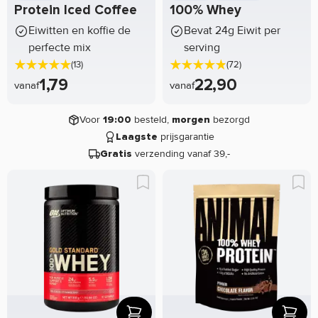
Protein Iced Coffee
100% Whey
Eiwitten en koffie de
Bevat 24g Eiwit per
perfecte mix
serving
(13)
(72)
1,79
22,90
vanaf
vanaf
Voor
besteld,
bezorgd
19:00
morgen
prijsgarantie
Laagste
verzending vanaf 39,-
Gratis