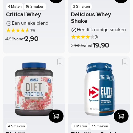
4 Maten
16 Smaken
3 Smaken
Critical Whey
Delicious Whey
Shake
Een unieke blend
Heerlijk romige smaken
(14)
(1)
2,90
4,90
vanaf
19,90
24,90
vanaf
4 Smaken
2 Maten
7 Smaken