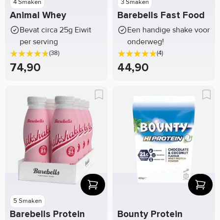
4 Smaken
3 Smaken
Animal Whey
Barebells Fast Food
Bevat circa 25g Eiwit
Een handige shake voor
per serving
onderweg!
(38)
(4)
74,90
44,90
5 Smaken
Barebells Protein
Bounty Protein