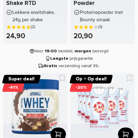
Shake RTD
Powder
Lekkere eiwitshake,
Proteïnepoeder met
24g per shake
Bounty smaak
(2)
(3)
24,90
20,90
Voor
besteld,
bezorgd
19:00
morgen
prijsgarantie
Laagste
verzending vanaf 39,-
Gratis
Super deal!
Op = Op deal!
-41%
-20%