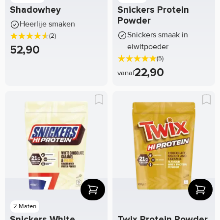
Shadowhey
Snickers Protein
Powder
Heerlije smaken
Snickers smaak in
(2)
eiwitpoeder
52,90
(5)
22,90
vanaf
2 Maten
Snickers White
Twix Protein Powder