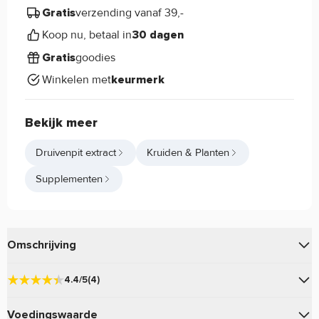
verzending vanaf 39,-
Gratis
Koop nu, betaal in
30 dagen
goodies
Gratis
Winkelen met
keurmerk
Bekijk meer
Druivenpit extract
Kruiden & Planten
Supplementen
Omschrijving
van
bevat een
Grapeseed Extract 100mg
Haya Labs
4.4/5
(4)
speciaal druivenpit extract.
Voedingswaarde