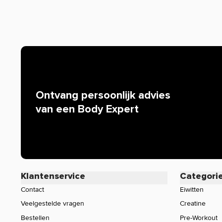
outfits. Zet de pet op tijdens je workouts om zweet uit 
tegen de zon.
Dedicated Cap bestellen:
Body Supplies biedt een breed assortiment Lifestyle-pr
Bestel je
Lifestyle-producten
van o.a.
Dedicated Nutritio
scherpe prijzen en snelle levering.
Ontvang persoonlijk advies
van een Body Expert
Klantenservice
Categori
Contact
Eiwitten
Veelgestelde vragen
Creatine
Bestellen
Pre-Workout