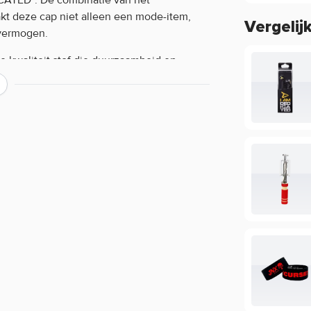
kt deze cap niet alleen een mode-item,
Vergelij
svermogen.
 kwaliteit stof die duurzaamheid en
sterkt door een opvallend geel logo, wat
 verstelbare sluiting biedt de pet een
jd comfortabel te dragen is. Het ademende
activiteiten prettig blijft aanvoelen. Het
ervagen of loslaten, zelfs na veelvuldig
st perfect bij zowel sportieve als casual