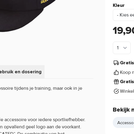
Kleur
19,9
Grati
ebruik en dosering
Koop n
Grati
ssoire tijdens je training, maar ook in je
Winke
Bekijk 
le accessoire voor iedere sportliefhebber.
Accesso
n opvallend geel logo aan de voorkant.
DICATED”. De combinatie van het