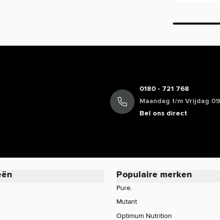
je ogen te houden en jezelf te beschermen
oducten van verschillende merken aan.
n
bij Body Supplies en profiteer van
0180 - 721 768
Maandag t/m Vrijdag 09:
Bel ons direct
eën
Populaire merken
Pure.
Mutant
Optimum Nutrition