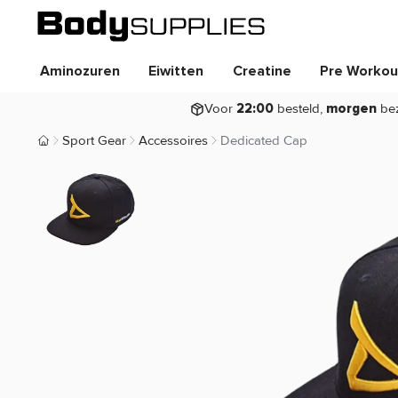
Aminozuren
Eiwitten
Creatine
Pre Workou
Voor
besteld,
be
22:00
morgen
Sport Gear
Accessoires
Dedicated Cap
Body Supplies | Sportvoeding en Supplementen