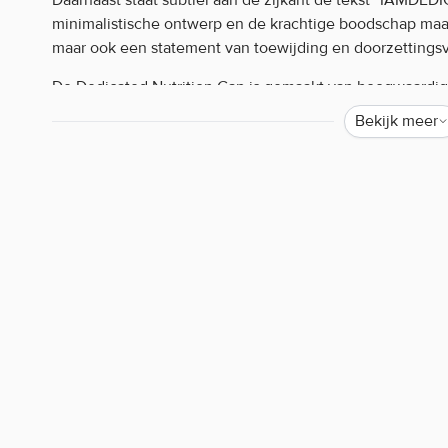
minimalistische ontwerp en de krachtige boodschap maa
maar ook een statement van toewijding en doorzetting
De Dedicated Nutrition Cap is gemaakt van hoogwaardige
comfort garandeert. De klassieke zwarte kleur wordt ver
Bekijk meer
zorgt voor een strak en minimalistisch design. Dankzij de
perfecte pasvorm voor elke hoofdmaat, waardoor hij alti
materiaal zorgt ervoor dat de pet zelfs tijdens intensieve 
hoogwaardige geborduurde logo is duurzaam en zal niet v
gebruik.
Dedicated Cap kenmerken:
Hoge kwaliteit
Geborduurde logo
Fijne pasvorm
Voor iedere gelegheid
Dedicated Cap gebruiken:
De Dedicated Nutrition Cap is eenvoudig in gebruik en pa