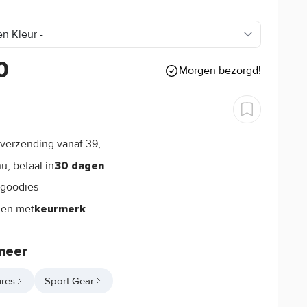
0
Morgen bezorgd!
verzending vanaf 39,-
s
u, betaal in
30 dagen
goodies
s
len met
keurmerk
meer
ires
Sport Gear