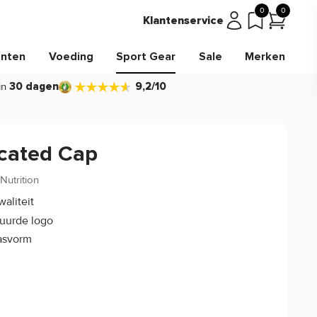
0
0
Klantenservice
nten
Voeding
Sport Gear
Sale
Merken
in
30 dagen
9,2/10
cated Cap
Nutrition
(0)
aliteit
uurde logo
pasvorm