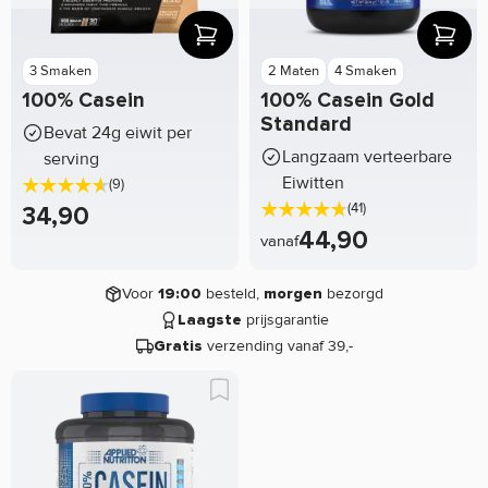
3 Smaken
2 Maten
4 Smaken
100% Casein
100% Casein Gold
Standard
Bevat 24g eiwit per
Langzaam verteerbare
serving
Eiwitten
(9)
(41)
34,90
44,90
vanaf
Voor
besteld,
bezorgd
19:00
morgen
prijsgarantie
Laagste
verzending vanaf 39,-
Gratis