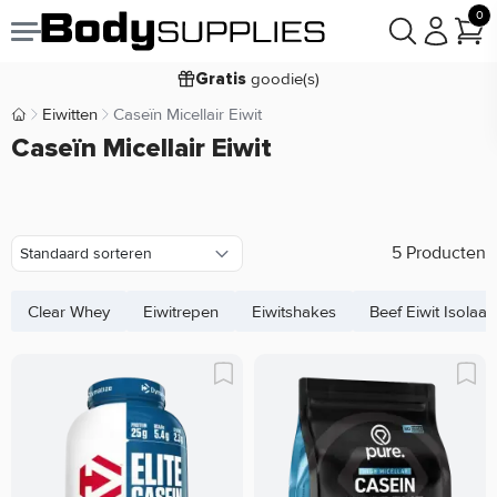
0
Voor
besteld,
bezorgd
19:00
morgen
goodie(s)
Gratis
prijsgarantie
Laagste
Eiwitten
Caseïn Micellair Eiwit
Body Supplies | Sportvoeding en Supplementen
Koop nu, betaal in
Caseïn Micellair Eiwit
30 dagen
9,2/10
5 Producten
Clear Whey
Eiwitrepen
Eiwitshakes
Beef Eiwit Isolaat