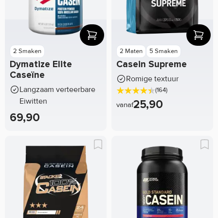
2 Smaken
2 Maten
5 Smaken
Dymatize Elite
Casein Supreme
Caseïne
Romige textuur
Langzaam verteerbare
(164)
Eiwitten
25,90
vanaf
69,90